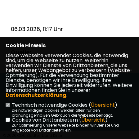
06.03.2026, 11:17 Uhr
Cookie Hinweis
Quelle:
Diese Webseite verwendet Cookies, die notwendig
CDU-Kreisverband Vogelsberg
sind, um die Webseite zu nutzen. Weiterhin
verwenden wir Dienste von Drittanbietern, die uns
helfen, unser Webangebot zu verbessern (Website-
Optmierung). Für die Verwendung bestimmter
Dienste, benötigen wir Ihre Einwilligung. Ihre
Die Website der CDU Kirtorf
Einwilligung können Sie jederzeit widerrufen. Weitere
Informationen finden Sie in unserer
Datenschutzerklärung
.
Technisch notwendige Cookies (
Übersicht
)
Die notwendigen Cookies werden allein für den
Impressum
Datenschutz
Kontakt
ordnungsgemäßen Gebrauch der Webseite benötigt.
Cookies von Drittanbietern (
Übersicht
)
Zur Optimierung unserer Webseite binden wir Dienste und
Angebote von Drittanbietern ein.
©2026 CDU Stadtverband Kirtorf |