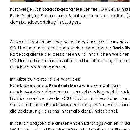
Kurt Wiegel, Landtagsabgeordnete Jennifer Gießler, Minist
Boris Rhein, Iris Schmidt und Staatssekretär Michael Ruhl (v
dem Bundesparteitag in Stuttgart.
Angeführt wurde die hessische Delegation vom Landesvo
CDU Hessen und Hessischen Ministerpräsidenten
Boris
Rh
Parteitag diente der personellen und inhaltlichen Weichen
CDU für die kommenden Jahre und brachte Delegierte aus
Bundesländern zusammen.
Im Mittelpunkt stand die Wahl des
Bundesvorstands.
Friedrich
Merz
wurde erneut zum
Bundesvorsitzenden der CDU Deutschlands gewählt. Zud
Fraktionsvorsitzende der CDU-Fraktion im Hessischen Lan
stellvertretenden Bundesvorsitzenden gewählt – ein starke
die Bedeutung Hessens innerhalb der Bundespartei.
Inhaltlich prägten die anstehenden Landtagswahlen in B
Württemberg und Rheinland-Pfalz die Beratungen. Ebens