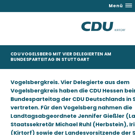
Menü
CDU VOGELSBERG MIT VIER DELEGIERTEN AM
BUNDESPARTEITAG IN STUTTGART
Vogelsbergkreis. Vier Delegierte aus dem
Vogelsbergkreis haben die
CDU Hessen
be
Bundesparteitag der
CDU
Deutschlands
in 
vertreten. Für den Vogelsberg nahmen die
Landtagsabgeordnete
Jennifer
Gießler
(La
Staatssekretär
Michael Ruhl
(Herbstein),
Ir
(Kirtorf)
sowie der Landesvorsitzende der 