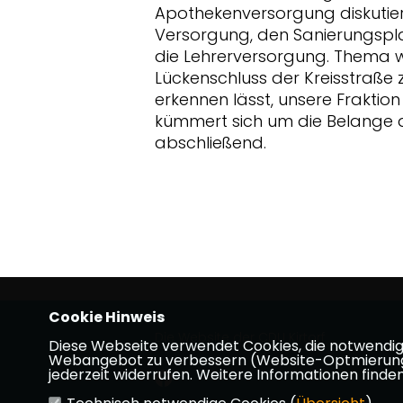
Apothekenversorgung diskutiert
Versorgung, den Sanierungspla
die Lehrerversorgung. Thema 
Lückenschluss der Kreisstraße 
erkennen lässt, unsere Frakti
kümmert sich um die Belange d
abschließend.
Cookie Hinweis
Die Website der CDU Kirtorf
Diese Webseite verwendet Cookies, die notwendig s
Webangebot zu verbessern (Website-Optmierung). F
jederzeit widerrufen. Weitere Informationen finden