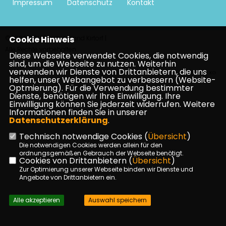
Impressum
Datenschutz
Kontakt
©2026 CDU Stadtverband Kirtorf |
Cookie Hinweis
Alle Rechte vorbehalten.
Diese Webseite verwendet Cookies, die notwendig
sind, um die Webseite zu nutzen. Weiterhin
verwenden wir Dienste von Drittanbietern, die uns
Realisation: Sharkness Media GmbH & Co. KG
helfen, unser Webangebot zu verbessern (Website-
Optmierung). Für die Verwendung bestimmter
Dienste, benötigen wir Ihre Einwilligung. Ihre
Einwilligung können Sie jederzeit widerrufen. Weitere
Informationen finden Sie in unserer
Datenschutzerklärung
.
Technisch notwendige Cookies (
Übersicht
)
Die notwendigen Cookies werden allein für den
ordnungsgemäßen Gebrauch der Webseite benötigt.
Cookies von Drittanbietern (
Übersicht
)
Zur Optimierung unserer Webseite binden wir Dienste und
Angebote von Drittanbietern ein.
Alle akzeptieren
Auswahl speichern