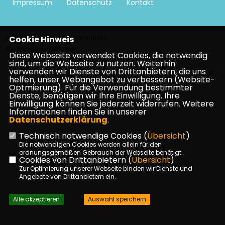
Impressum
Datenschutz
Kontakt
©2026 CDU Stadtverband Kirtorf |
Cookie Hinweis
Alle Rechte vorbehalten.
Diese Webseite verwendet Cookies, die notwendig
sind, um die Webseite zu nutzen. Weiterhin
verwenden wir Dienste von Drittanbietern, die uns
Realisation: Sharkness Media GmbH & Co. KG
helfen, unser Webangebot zu verbessern (Website-
Optmierung). Für die Verwendung bestimmter
Dienste, benötigen wir Ihre Einwilligung. Ihre
Einwilligung können Sie jederzeit widerrufen. Weitere
Informationen finden Sie in unserer
Datenschutzerklärung
.
Technisch notwendige Cookies (
Übersicht
)
Die notwendigen Cookies werden allein für den
ordnungsgemäßen Gebrauch der Webseite benötigt.
Cookies von Drittanbietern (
Übersicht
)
Zur Optimierung unserer Webseite binden wir Dienste und
Angebote von Drittanbietern ein.
Alle akzeptieren
Auswahl speichern