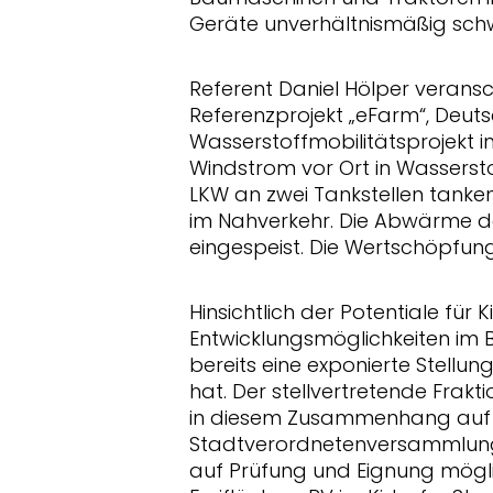
Geräte unverhältnismäßig sch
Referent Daniel Hölper verans
Referenzprojekt „eFarm“, Deut
Wasserstoffmobilitätsprojekt i
Windstrom vor Ort in Wasserst
LKW an zwei Tankstellen tanke
im Nahverkehr. Die Abwärme de
eingespeist. Die Wertschöpfung 
Hinsichtlich der Potentiale für
Entwicklungsmöglichkeiten im B
bereits eine exponierte Stellu
hat. Der stellvertretende Frakt
in diesem Zusammenhang auf ein
Stadtverordnetenversammlung
auf Prüfung und Eignung mögli