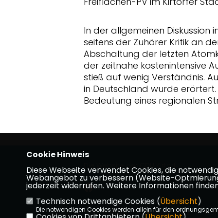
Freiflächen-PV im Kirtorfer Sta
In der allgemeinen Diskussion 
seitens der Zuhörer Kritik an d
Abschaltung der letzten Atomk
der zeitnahe kostenintensive 
stieß auf wenig Verständnis. A
in Deutschland wurde erörtert
Bedeutung eines regionalen S
Cookie Hinweis
Die Website der CDU Kirtorf
Diese Webseite verwendet Cookies, die notwendig s
Webangebot zu verbessern (Website-Optmierung). F
jederzeit widerrufen. Weitere Informationen finden
Technisch notwendige Cookies (
Übersicht
)
Die notwendigen Cookies werden allein für den ordnungsge
Impressum
Datenschutz
Kon
Cookies von Drittanbietern (
Übersicht
)