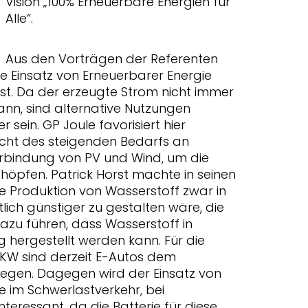
Vision „100% Erneuerbare Energien für
Alle“.
Aus den Vorträgen der Referenten
te Einsatz von Erneuerbarer Energie
st. Da der erzeugte Strom nicht immer
ann, sind alternative Nutzungen
sein. GP Joule favorisiert hier
acht des steigenden Bedarfs an
 Verbindung von PV und Wind, um die
höpfen. Patrick Horst machte in seinen
e Produktion von Wasserstoff zwar in
ich günstiger zu gestalten wäre, die
zu führen, dass Wasserstoff in
hergestellt werden kann. Für die
 PKW sind derzeit E-Autos dem
legen. Dagegen wird der Einsatz von
e im Schwerlastverkehr, bei
eressant, da die Batterie für diese