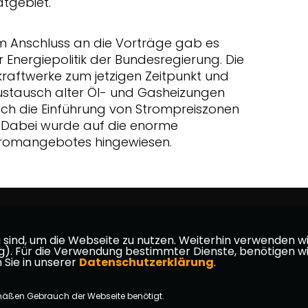
dtgebiet.
im Anschluss an die Vorträge gab es
er Energiepolitik der Bundesregierung. Die
raftwerke zum jetzigen Zeitpunkt und
Austausch alter Öl- und Gasheizungen
uch die Einführung von Strompreiszonen
. Dabei wurde auf die enorme
tromangebotes hingewiesen.
ind, um die Webseite zu nutzen. Weiterhin verwenden wir 
ür die Verwendung bestimmter Dienste, benötigen wir Ihr
 Sie in unserer
Datenschutzerklärung
.
mäßen Gebrauch der Webseite benötigt.
takt